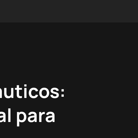
áuticos:
al para