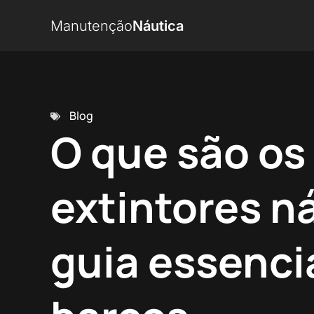
Manutenção
Náutica
Blog
O que são os
extintores n
guia essenci