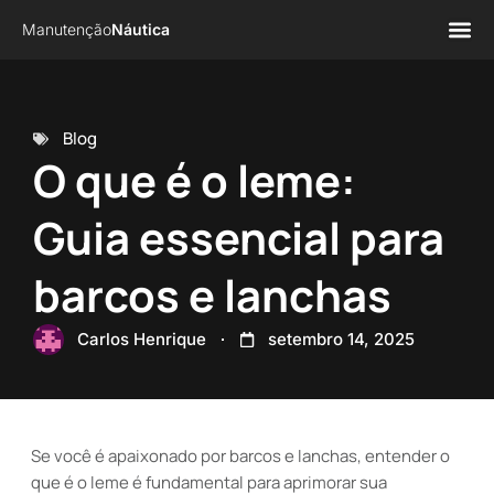
Manutenção
Náutica
Página 
Sobre n
Blog
O que é o leme:
Guia essencial para
barcos e lanchas
Carlos Henrique
setembro 14, 2025
Se você é apaixonado por barcos e lanchas, entender o
que é o leme é fundamental para aprimorar sua