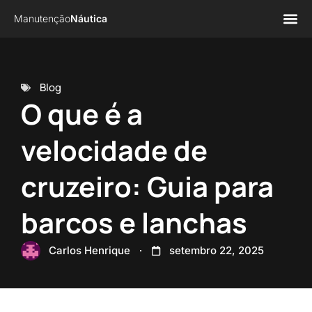
Manutenção
Náutica
Página 
Sobre n
Blog
O que é a
velocidade de
cruzeiro: Guia para
barcos e lanchas
Carlos Henrique
setembro 22, 2025