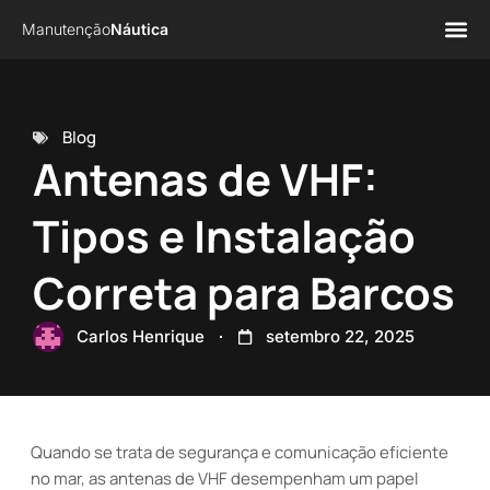
Manutenção
Náutica
Página 
Sobre n
Blog
Antenas de VHF:
Tipos e Instalação
Correta para Barcos
Carlos Henrique
setembro 22, 2025
Quando se trata de segurança e comunicação eficiente
no mar, as antenas de VHF desempenham um papel