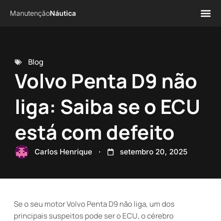
Manutenção
Náutica
Página 
Sobre n
Blog
Volvo Penta D9 não
liga: Saiba se o ECU
está com defeito
Carlos Henrique
setembro 20, 2025
Se o seu motor Volvo Penta D9 não liga, um dos
principais suspeitos pode ser o ECU, o cérebro