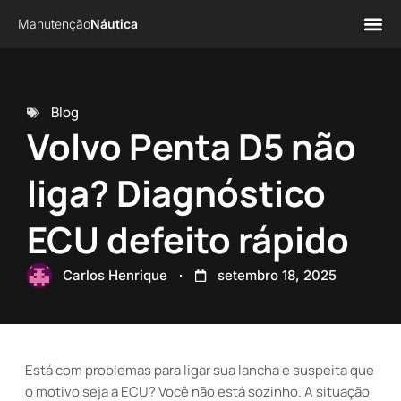
Manutenção
Náutica
Página 
Sobre n
Blog
Volvo Penta D5 não
liga? Diagnóstico
ECU defeito rápido
Carlos Henrique
setembro 18, 2025
Está com problemas para ligar sua lancha e suspeita que
o motivo seja a ECU? Você não está sozinho. A situação