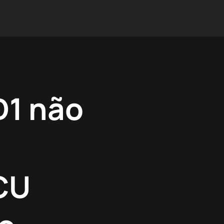
D1 não
ECU