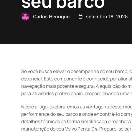
seu barco
Carlos Henrique
setembro 18, 2025
Se você busca elevar o desempenho do seu barco, 
essencial. Este componente é conhecido por aliar al
navegação mais potente e segura. A aquisição do mód
para atividades profissionais, proporcionando uma 
Neste artigo, exploraremos as vantagens desse mó
performance do seu barco e onde encontrá-lo com g
detalhes técnicos de forma simplificada e receberá
manutenção do seu Volvo Penta D4. Prepare-se par