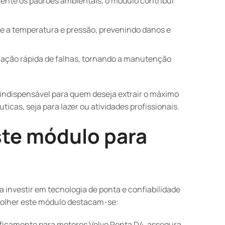
nte os padrões ambientais, o módulo contribui
 a temperatura e pressão, prevenindo danos e
icação rápida de falhas, tornando a manutenção
indispensável para quem deseja extrair o máximo
cas, seja para lazer ou atividades profissionais.
ste módulo para
a investir em tecnologia de ponta e confiabilidade
scolher este módulo destacam-se:
ficamente para motores Volvo Penta D4, assegura