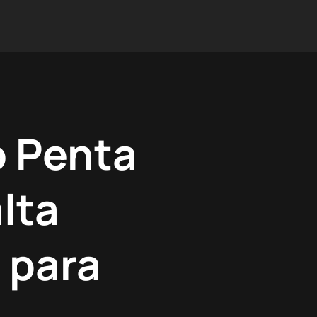
o Penta
lta
 para