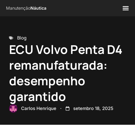
Manutenção
Náutica
Página 
Sobre n
Blog
ECU Volvo Penta D4
remanufaturada:
desempenho
garantido
Carlos Henrique
setembro 18, 2025