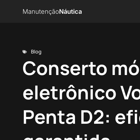
Manutenção
Náutica
Blog
Conserto mó
eletrônico V
Penta D2: ef