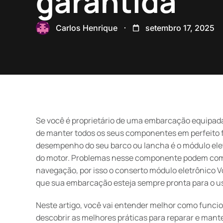
garantida
Carlos Henrique
setembro 17, 2025
Se você é proprietário de uma embarcação equipada
de manter todos os seus componentes em perfeito f
desempenho do seu barco ou lancha é o módulo eletr
do motor. Problemas nesse componente podem comp
navegação, por isso o conserto módulo eletrônico V
que sua embarcação esteja sempre pronta para o u
Neste artigo, você vai entender melhor como funcion
descobrir as melhores práticas para reparar e ma