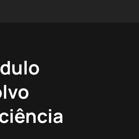
dulo
olvo
iciência