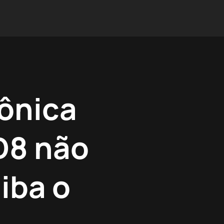
rônica
D8 não
iba o